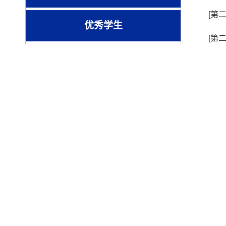
[第
优秀学生
[第